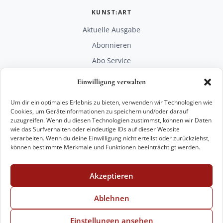
KUNST:ART
Aktuelle Ausgabe
Abonnieren
Abo Service
Mediadaten
Einwilligung verwalten
Unterstützen
Um dir ein optimales Erlebnis zu bieten, verwenden wir Technologien wie
RECHTLICHES
Cookies, um Geräteinformationen zu speichern und/oder darauf
zuzugreifen. Wenn du diesen Technologien zustimmst, können wir Daten
Impressum
wie das Surfverhalten oder eindeutige IDs auf dieser Website
Datenschutz
verarbeiten. Wenn du deine Einwilligung nicht erteilst oder zurückziehst,
können bestimmte Merkmale und Funktionen beeinträchtigt werden.
KONTAKT
mail@kunstart.info
Akzeptieren
+49 221 29 28 27 21
Weitere Optionen
Ablehnen
Einstellungen ansehen