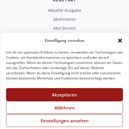
KUNST:ART
Aktuelle Ausgabe
Abonnieren
Abo Service
Mediadaten
Einwilligung verwalten
Unterstützen
Um dir ein optimales Erlebnis zu bieten, verwenden wir Technologien wie
RECHTLICHES
Cookies, um Geräteinformationen zu speichern und/oder darauf
zuzugreifen. Wenn du diesen Technologien zustimmst, können wir Daten
Impressum
wie das Surfverhalten oder eindeutige IDs auf dieser Website
Datenschutz
verarbeiten. Wenn du deine Einwilligung nicht erteilst oder zurückziehst,
können bestimmte Merkmale und Funktionen beeinträchtigt werden.
KONTAKT
mail@kunstart.info
Akzeptieren
+49 221 29 28 27 21
Weitere Optionen
Ablehnen
Einstellungen ansehen
© 2026 VKK Verlag Kunst und Kultur GmbH