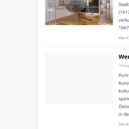
Stadt
(1917
verb
1967 
Von
C
Wer
16 Au
Portr
Kunst
kult
span
Zwis
in de
Von
K