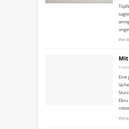
Töpfe
sagte
anreg
unge
Von
S
Mit
6 Dez
Eine 
läche
Sturz
Ebru 
rotie
Von
J