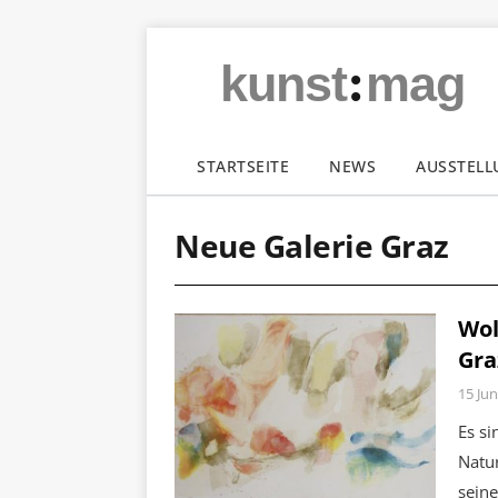
:
kunst
mag
STARTSEITE
NEWS
AUSSTEL
Neue Galerie Graz
Wol
Gra
15 Jun
Es si
Natur
seine