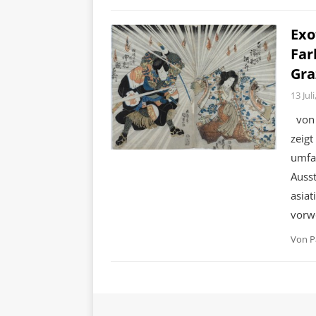
Exo
Far
Gra
13 Jul
von 
zeigt
umfan
Ausst
asiat
vorw
Von
P