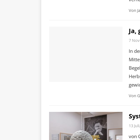
Von
J
Ja,
7 Nov
In de
Mitte
Begeb
Herbs
gewi
Von
G
Sys
13 Jul
von C