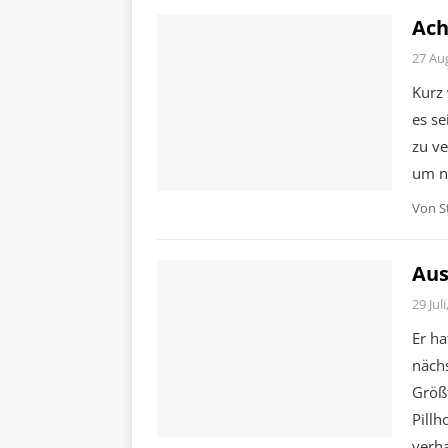
Ach
27 Au
Kurz
es se
zu ve
um n
Von
S
Aus
29 Jul
Er ha
näch
Größt
Pillh
verha