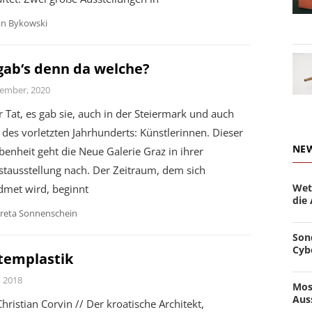
an Bykowski
 gab‘s denn da welche?
ember, 2020
r Tat, es gab sie, auch in der Steiermark und auch
 des vorletzten Jahrhunderts: Künstlerinnen. Dieser
NE
enheit geht die Neue Galerie Graz in ihrer
tausstellung nach. Der Zeitraum, dem sich
Wet
dmet wird, beginnt
die
reta Sonnenschein
Son
Cyb
templastik
i, 2018
Mos
Aus
hristian Corvin // Der kroatische Architekt,