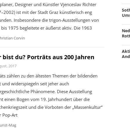
planer, Designer und Künstler Vjenceslav Richter
Soth
–2002) ist mit der Stadt Graz künstlerisch eng
Ums
unden. Insbesondere die trigon-Ausstellungen von
bis 1975 begleitete er äußerst aktiv. Die 1963
Ned
Rot
hristian Corvin
Akti
 bist du? Porträts aus 200 Jahren
And
gust, 2017
äts zählen zu den ältesten Themen der bildenden
 und widerspiegeln seit jeher auch
urgeschichtliche Phänomene. Diese Ausstellung
nt einen Bogen vom 19. Jahrhundert über die
chenkriegszeit und die Vorboten der „Massenkultur“
r Pop-Art
unst-Mag