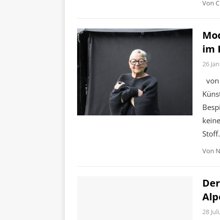
Von
C
Mod
im 
26 Jan
von 
Küns
Bespi
keine
Stoff.
Von
N
Der
Alp
28 Jul