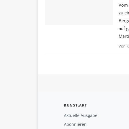
Vom 1
zu ei
Berg
auf g
Mart
Von
K
KUNST:ART
Aktuelle Ausgabe
Abonnieren