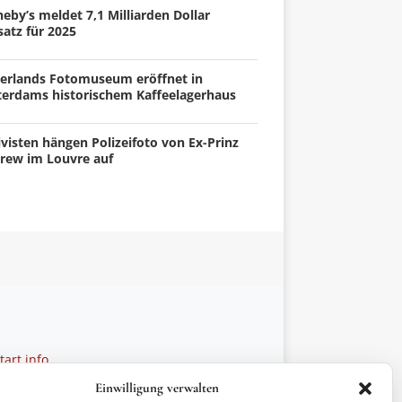
eby’s meldet 7,1 Milliarden Dollar
atz für 2025
erlands Fotomuseum eröffnet in
terdams historischem Kaffeelagerhaus
visten hängen Polizeifoto von Ex-Prinz
rew im Louvre auf
art.info
 28 27 21
Einwilligung verwalten