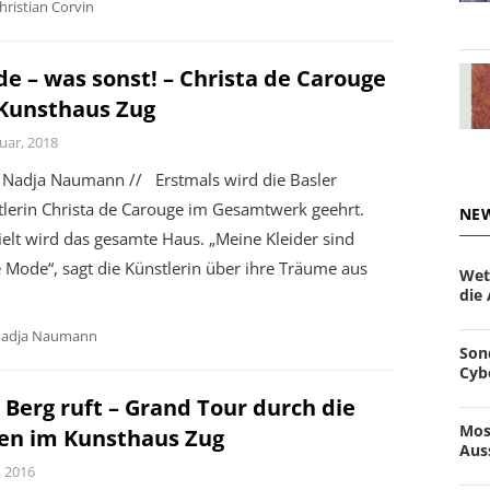
hristian Corvin
e – was sonst! – Christa de Carouge
Kunsthaus Zug
uar, 2018
Nadja Naumann // Erstmals wird die Basler
tlerin Christa de Carouge im Gesamtwerk geehrt.
NE
elt wird das gesamte Haus. „Meine Kleider sind
 Mode“, sagt die Künstlerin über ihre Träume aus
Wet
die
adja Naumann
Son
Cyb
 Berg ruft – Grand Tour durch die
Mos
en im Kunsthaus Zug
Aus
i, 2016