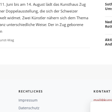
Soth
1. Juni bis am 14. August lädt das Kunsthaus Zug
Ums
ner Doppelausstellung, die sich der Schweizer
welt widmet. Zwei Künstler nähern sich dem Thema
Ned
anz unterschiedliche Weise: Der in Zug geborene
Rot
in
Akti
unst-Mag
And
RECHTLICHES
KONTAKT
Impressum
mail@kunst
+49 221 29
Datenschutz