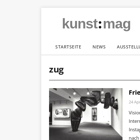
:
kunst
mag
STARTSEITE
NEWS
AUSSTEL
zug
Fri
24 Apr
Visi
Inter
Insta
nach