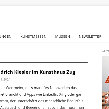
LUNGEN
KUNSTMESSEN
MUSEEN
NEWSLETTER
✕
ANZ
edrich Kiesler im Kunsthaus Zug
il, 2024
onär Wer meint, dass man fürs Netzwerken das
net braucht und Apps wie LinkedIn, Xing oder gar
gram, der unterschätzt das menschliche Bedürfnis
 Austausch und Begegnung. Jedoch, das muss man