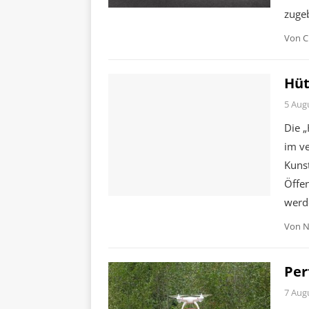
zugeb
Von
C
Hüt
5 Aug
Die „
im v
Kunst
Öffen
werd
Von
N
Per
7 Aug