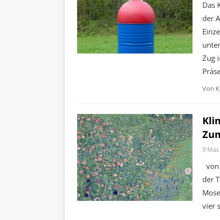
Das 
der 
Einz
unter
Zug i
Präse
Von
K
Kli
Zum
9 Mai,
von 
der 
Moser
vier