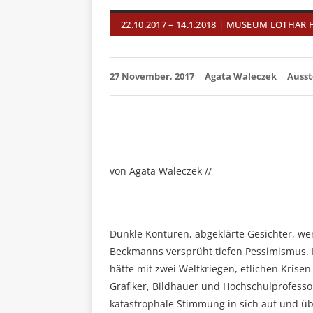
22.10.2017 – 14.1.2018 | MUSEUM LOTHAR 
27 November, 2017
Agata Waleczek
Ausst
von Agata Waleczek //
Dunkle Konturen, abgeklärte Gesichter, we
Beckmanns versprüht tiefen Pessimismus. 
hätte mit zwei Weltkriegen, etlichen Kris
Grafiker, Bildhauer und Hochschulprofess
katastrophale Stimmung in sich auf und übe