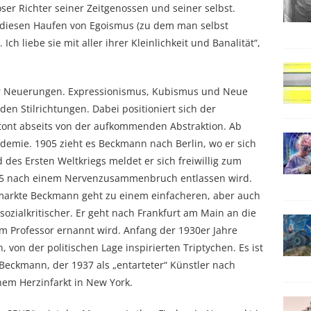
oser Richter seiner Zeitgenossen und seiner selbst.
n, diesen Haufen von Egoismus (zu dem man selbst
 Ich liebe sie mit aller ihrer Kleinlichkeit und Banalität“,
her Neuerungen. Expressionismus, Kubismus und Neue
den Stilrichtungen. Dabei positioniert sich der
betont abseits von der aufkommenden Abstraktion. Ab
demie. 1905 zieht es Beckmann nach Berlin, wo er sich
 des Ersten Weltkriegs meldet er sich freiwillig zum
915 nach einem Nervenzusammenbruch entlassen wird.
markte Beckmann geht zu einem einfacheren, aber auch
 sozialkritischer. Er geht nach Frankfurt am Main an die
m Professor ernannt wird. Anfang der 1930er Jahre
von der politischen Lage inspirierten Triptychen. Es ist
Beckmann, der 1937 als „entarteter“ Künstler nach
nem Herzinfarkt in New York.