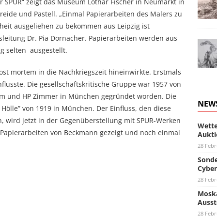
r SPUR“ zeigt das Museum Lothar Fischer in Neumarkt in
 Kreide und Pastell. „Einmal Papierarbeiten des Malers zu
heit ausgeliehen zu bekommen aus Leipzig ist
eitung Dr. Pia Dornacher. Papierarbeiten werden aus
 selten ausgestellt.
st mortem in die Nachkriegszeit hineinwirkte. Erstmals
nflusste. Die gesellschaftskritische Gruppe war 1957 von
urm und HP Zimmer in München gegründet worden. Die
NEW
Hölle” von 1919 in München. Der Einfluss, den diese
, wird jetzt in der Gegenüberstellung mit SPUR-Werken
Wette
0 Papierarbeiten von Beckmann gezeigt und noch einmal
Aukti
28 Febr
Sonde
Cyber
28 Febr
Moska
Ausst
28 Febr