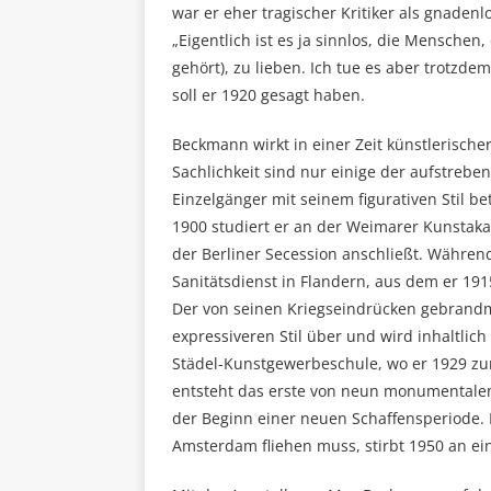
war er eher tragischer Kritiker als gnadenl
„Eigentlich ist es ja sinnlos, die Mensche
gehört), zu lieben. Ich tue es aber trotzdem.
soll er 1920 gesagt haben.
Beckmann wirkt in einer Zeit künstlerisc
Sachlichkeit sind nur einige der aufstreben
Einzelgänger mit seinem figurativen Stil 
1900 studiert er an der Weimarer Kunstaka
der Berliner Secession anschließt. Während
Sanitätsdienst in Flandern, aus dem er 1
Der von seinen Kriegseindrücken gebrand
expressiveren Stil über und wird inhaltlich
Städel-Kunstgewerbeschule, wo er 1929 zu
entsteht das erste von neun monumentalen, 
der Beginn einer neuen Schaffensperiode. 
Amsterdam fliehen muss, stirbt 1950 an ei