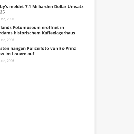
by’s meldet 7,1 Milliarden Dollar Umsatz
025
uar, 2026
lands Fotomuseum eröffnet in
rdams historischem Kaffeelagerhaus
uar, 2026
isten hängen Polizeifoto von Ex-Prinz
w im Louvre auf
uar, 2026