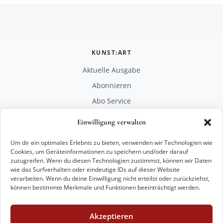
KUNST:ART
Aktuelle Ausgabe
Abonnieren
Abo Service
Mediadaten
Einwilligung verwalten
Unterstützen
Um dir ein optimales Erlebnis zu bieten, verwenden wir Technologien wie
RECHTLICHES
Cookies, um Geräteinformationen zu speichern und/oder darauf
zuzugreifen. Wenn du diesen Technologien zustimmst, können wir Daten
Impressum
wie das Surfverhalten oder eindeutige IDs auf dieser Website
Datenschutz
verarbeiten. Wenn du deine Einwilligung nicht erteilst oder zurückziehst,
können bestimmte Merkmale und Funktionen beeinträchtigt werden.
KONTAKT
mail@kunstart.info
Akzeptieren
+49 221 29 28 27 21