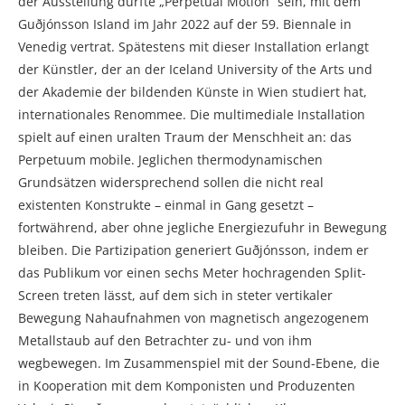
der Ausstellung dürfte „Perpetual Motion“ sein, mit dem
Guðjónsson Island im Jahr 2022 auf der 59. Biennale in
Venedig vertrat. Spätestens mit dieser Installation erlangt
der Künstler, der an der Iceland University of the Arts und
der Akademie der bildenden Künste in Wien studiert hat,
internationales Renommee. Die multimediale Installation
spielt auf einen uralten Traum der Menschheit an: das
Perpetuum mobile. Jeglichen thermodynamischen
Grundsätzen widersprechend sollen die nicht real
existenten Konstrukte – einmal in Gang gesetzt –
fortwährend, aber ohne jegliche Energiezufuhr in Bewegung
bleiben. Die Partizipation generiert Guðjónsson, indem er
das Publikum vor einen sechs Meter hochragenden Split-
Screen treten lässt, auf dem sich in steter vertikaler
Bewegung Nahaufnahmen von magnetisch angezogenem
Metallstaub auf den Betrachter zu- und von ihm
wegbewegen. Im Zusammenspiel mit der Sound-Ebene, die
in Kooperation mit dem Komponisten und Produzenten