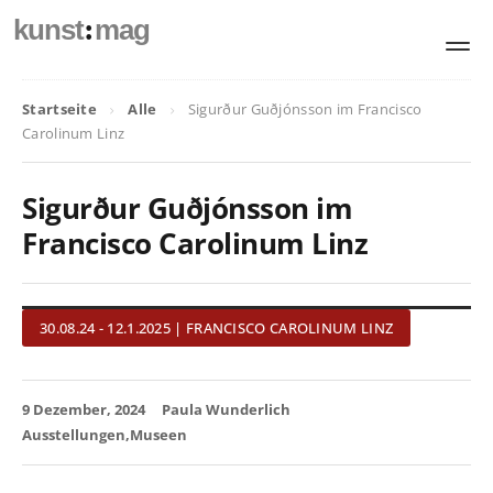
:
kunst
mag
Startseite
Alle
Sigurður Guðjónsson im Francisco
Carolinum Linz
Sigurður Guðjónsson im
Francisco Carolinum Linz
30.08.24 - 12.1.2025 | FRANCISCO CAROLINUM LINZ
9 Dezember, 2024
Paula Wunderlich
Ausstellungen
Museen