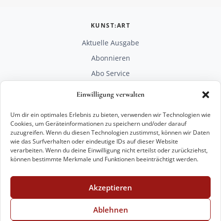
KUNST:ART
Aktuelle Ausgabe
Abonnieren
Abo Service
Mediadaten
Einwilligung verwalten
Unterstützen
Um dir ein optimales Erlebnis zu bieten, verwenden wir Technologien wie
RECHTLICHES
Cookies, um Geräteinformationen zu speichern und/oder darauf
zuzugreifen. Wenn du diesen Technologien zustimmst, können wir Daten
Impressum
wie das Surfverhalten oder eindeutige IDs auf dieser Website
Datenschutz
verarbeiten. Wenn du deine Einwilligung nicht erteilst oder zurückziehst,
können bestimmte Merkmale und Funktionen beeinträchtigt werden.
KONTAKT
mail@kunstart.info
Akzeptieren
+49 221 29 28 27 21
Weitere Optionen
Ablehnen