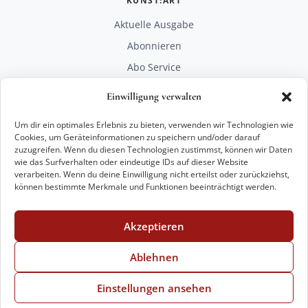
KUNST:ART
Aktuelle Ausgabe
Abonnieren
Abo Service
Mediadaten
Einwilligung verwalten
Unterstützen
Um dir ein optimales Erlebnis zu bieten, verwenden wir Technologien wie
RECHTLICHES
Cookies, um Geräteinformationen zu speichern und/oder darauf
zuzugreifen. Wenn du diesen Technologien zustimmst, können wir Daten
Impressum
wie das Surfverhalten oder eindeutige IDs auf dieser Website
Datenschutz
verarbeiten. Wenn du deine Einwilligung nicht erteilst oder zurückziehst,
können bestimmte Merkmale und Funktionen beeinträchtigt werden.
KONTAKT
mail@kunstart.info
Akzeptieren
+49 221 29 28 27 21
Weitere Optionen
Ablehnen
Einstellungen ansehen
© 2026 VKK Verlag Kunst und Kultur GmbH