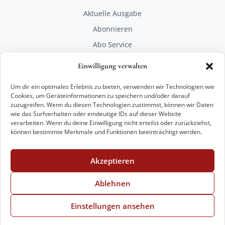
Aktuelle Ausgabe
Abonnieren
Abo Service
Mediadaten
Einwilligung verwalten
Unterstützen
Um dir ein optimales Erlebnis zu bieten, verwenden wir Technologien wie
RECHTLICHES
Cookies, um Geräteinformationen zu speichern und/oder darauf
zuzugreifen. Wenn du diesen Technologien zustimmst, können wir Daten
Impressum
wie das Surfverhalten oder eindeutige IDs auf dieser Website
Datenschutz
verarbeiten. Wenn du deine Einwilligung nicht erteilst oder zurückziehst,
können bestimmte Merkmale und Funktionen beeinträchtigt werden.
KONTAKT
mail@kunstart.info
Akzeptieren
+49 221 29 28 27 21
Weitere Optionen
Ablehnen
Einstellungen ansehen
© 2026 VKK Verlag Kunst und Kultur GmbH