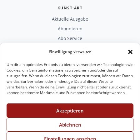
KUNST:ART
Aktuelle Ausgabe
Abonnieren
Abo Service
Mediadaten
Einwilligung verwalten
Unterstützen
Um dir ein optimales Erlebnis zu bieten, verwenden wir Technologien wie
RECHTLICHES
Cookies, um Geräteinformationen zu speichern und/oder darauf
zuzugreifen. Wenn du diesen Technologien zustimmst, können wir Daten
Impressum
wie das Surfverhalten oder eindeutige IDs auf dieser Website
Datenschutz
verarbeiten. Wenn du deine Einwilligung nicht erteilst oder zurückziehst,
können bestimmte Merkmale und Funktionen beeinträchtigt werden.
KONTAKT
mail@kunstart.info
Akzeptieren
+49 221 29 28 27 21
Weitere Optionen
Ablehnen
Einstellungen ansehen