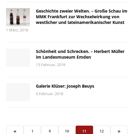
Geschichte zweier Welten. – Große Schau im
MMK Frankfurt zur Wechselwirkung von
westlicher und lateinamerikanischer Kunst
1 März, 2018
Schönheit und Schrecken. – Herbert Müller
im Landesmuseum Emden
13 Februar, 2018
Galerie Klüser: Joseph Beuys
6 Februar, 2018
«
»
1
9
10
11
12