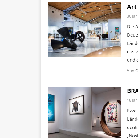
Art
30 Jan
Die A
Deuts
Länd
das v
und e
Von
C
BRA
18 Jan
Exzel
Lände
deuts
„Nosb