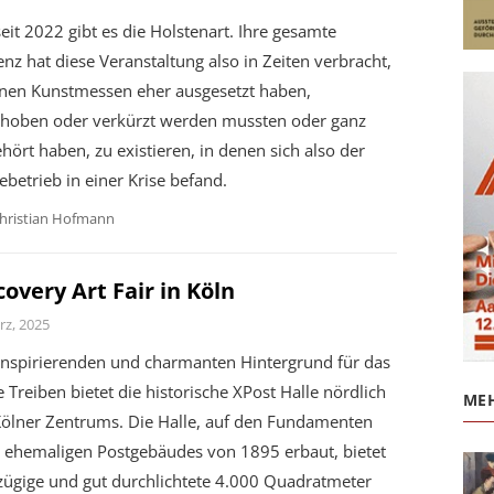
seit 2022 gibt es die Holstenart. Ihre gesamte
enz hat diese Veranstaltung also in Zeiten verbracht,
enen Kunstmessen eher ausgesetzt haben,
choben oder verkürzt werden mussten oder ganz
hört haben, zu existieren, in denen sich also der
betrieb in einer Krise befand.
hristian Hofmann
covery Art Fair in Köln
rz, 2025
inspirierenden und charmanten Hintergrund für das
 Treiben bietet die historische XPost Halle nördlich
MEH
Kölner Zentrums. Die Halle, auf den Fundamenten
s ehemaligen Postgebäudes von 1895 erbaut, bietet
zügige und gut durchlichtete 4.000 Quadratmeter