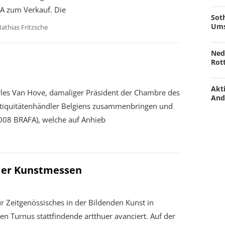
A zum Verkauf. Die
Soth
Ums
athias Fritzsche
Ned
Rot
Akti
arles Van Hove, damaliger Präsident der Chambre des
And
Antiquitätenhändler Belgiens zusammenbringen und
t 2008 BRAFA), welche auf Anhieb
 der Kunstmessen
ür Zeitgenössisches in der Bildenden Kunst in
hen Turnus stattfindende artthuer avanciert. Auf der