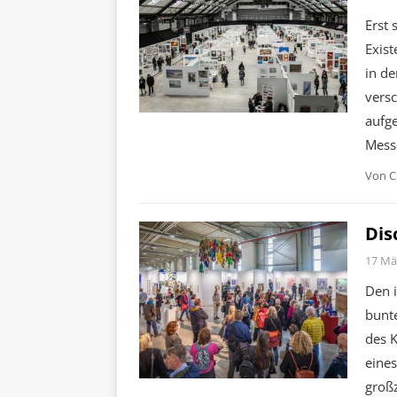
Erst 
Exist
in d
vers
aufge
Messe
Von
C
Dis
17 Mä
Den 
bunte
des 
eine
groß