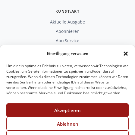
KUNST:ART
Aktuelle Ausgabe
Abonnieren
Abo Service
Mediadaten
Einwilligung verwalten
Unterstützen
Um dir ein optimales Erlebnis zu bieten, verwenden wir Technologien wie
RECHTLICHES
Cookies, um Geräteinformationen zu speichern und/oder darauf
zuzugreifen. Wenn du diesen Technologien zustimmst, können wir Daten
Impressum
wie das Surfverhalten oder eindeutige IDs auf dieser Website
Datenschutz
verarbeiten. Wenn du deine Einwilligung nicht erteilst oder zurückziehst,
können bestimmte Merkmale und Funktionen beeinträchtigt werden.
KONTAKT
mail@kunstart.info
Akzeptieren
+49 221 29 28 27 21
Weitere Optionen
Ablehnen