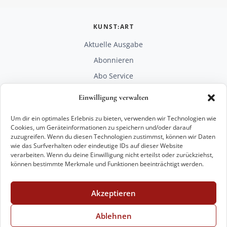
KUNST:ART
Aktuelle Ausgabe
Abonnieren
Abo Service
Mediadaten
Einwilligung verwalten
Unterstützen
Um dir ein optimales Erlebnis zu bieten, verwenden wir Technologien wie
RECHTLICHES
Cookies, um Geräteinformationen zu speichern und/oder darauf
zuzugreifen. Wenn du diesen Technologien zustimmst, können wir Daten
Impressum
wie das Surfverhalten oder eindeutige IDs auf dieser Website
Datenschutz
verarbeiten. Wenn du deine Einwilligung nicht erteilst oder zurückziehst,
können bestimmte Merkmale und Funktionen beeinträchtigt werden.
KONTAKT
mail@kunstart.info
Akzeptieren
+49 221 29 28 27 21
Weitere Optionen
Ablehnen