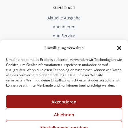
KUNST:ART
Aktuelle Ausgabe
Abonnieren
Abo Service
Mediadaten
Einwilligung verwalten
Unterstützen
Um dir ein optimales Erlebnis zu bieten, verwenden wir Technologien wie
RECHTLICHES
Cookies, um Geräteinformationen zu speichern und/oder darauf
zuzugreifen. Wenn du diesen Technologien zustimmst, können wir Daten
Impressum
wie das Surfverhalten oder eindeutige IDs auf dieser Website
Datenschutz
verarbeiten. Wenn du deine Einwilligung nicht erteilst oder zurückziehst,
können bestimmte Merkmale und Funktionen beeinträchtigt werden.
KONTAKT
mail@kunstart.info
Akzeptieren
+49 221 29 28 27 21
Weitere Optionen
Ablehnen
Einstellungen ansehen